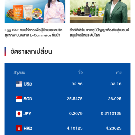
Egg Bite: ขนมไข่ขาวเพื่อผู้ป่วยและคนรัก
ชีววิถีเฮิร์บ จากภูมิปัญญาท้องถิ่นสู่แบรนด์
สุขภาพ บนตลาด E-Commerce ชั้นนำ
สมุนไพรไทยระดับโลก
อัตราแลกเปลี่ยน
สกุลเงิน
ซื้อ
ขาย
32.86
33.16
USD
25.5475
26.025
SGD
0.2079
0.2110125
JPY
4.18125
4.23625
HKD