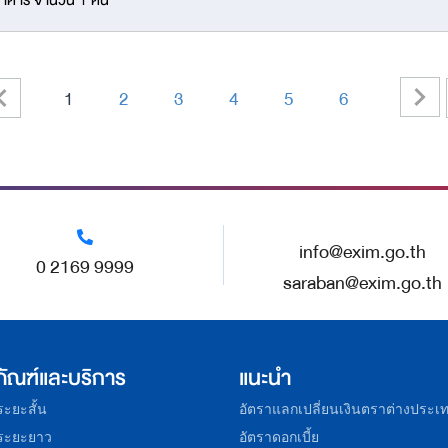
าคาร จำนวน 1 คัน
<
1
2
3
4
5
6
<
-
-
-
-
-
info@exim.go.th
0 2169 9999
saraban@exim.go.th
ภัณฑ์และบริการ
แนะนำ
อระยะสั้น
อัตราแลกเปลี่ยนเงินตราต่างประเ
อระยะยาว
อัตราดอกเบี้ย