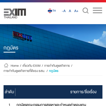
-A
A
A+
TH
กฎบัตร
Home
/
เกี่ยวกับ EXIM
/
การกำกับดูแลกิจการ
/
การกำกับดูแลกิจการที่ดีของ ธสน.
/
กฎบัตร
ลำดับ
รายการ/ชื่อเรื่อง
1
กฎบัตรคณะกรรมการสรรหาและกำหนดค่าตอบแทน