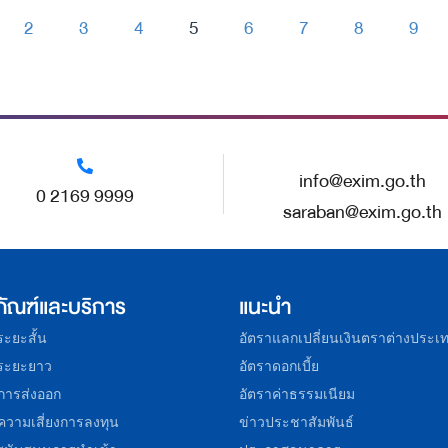
2
3
4
5
6
7
8
9
-
-
-
-
-
-
-
-
info@exim.go.th
0 2169 9999
saraban@exim.go.th
ภัณฑ์และบริการ
แนะนำ
อระยะสั้น
อัตราแลกเปลี่ยนเงินตราต่างประเ
อระยะยาว
อัตราดอกเบี้ย
การส่งออก
อัตราค่าธรรมเนียม
ความเสี่ยงการลงทุน
ข่าวประชาสัมพันธ์