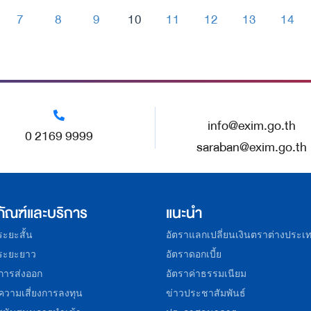
7
8
9
10
11
12
13
14
-
-
-
-
-
-
-
-
info@exim.go.th
0 2169 9999
saraban@exim.go.th
ภัณฑ์และบริการ
แนะนำ
อระยะสั้น
อัตราแลกเปลี่ยนเงินตราต่างประเ
อระยะยาว
อัตราดอกเบี้ย
การส่งออก
อัตราค่าธรรมเนียม
ความเสี่ยงการลงทุน
ข่าวประชาสัมพันธ์