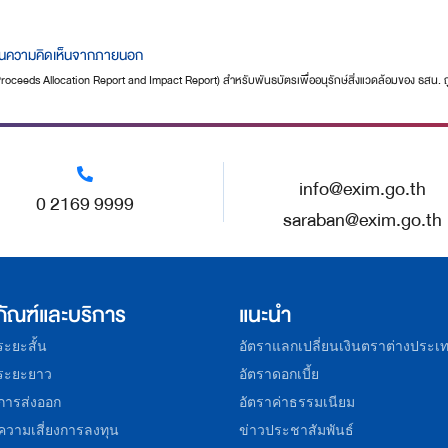
ายงานความคิดเห็นจากภายนอก
roceeds Allocation Report and Impact Report) สำหรับพันธบัตรเพื่ออนุรักษ์สิ่งแวดล้อมของ ธสน.
info@exim.go.th
0 2169 9999
saraban@exim.go.th
ภัณฑ์และบริการ
แนะนำ
อระยะสั้น
อัตราแลกเปลี่ยนเงินตราต่างประเ
อระยะยาว
อัตราดอกเบี้ย
การส่งออก
อัตราค่าธรรมเนียม
ความเสี่ยงการลงทุน
ข่าวประชาสัมพันธ์