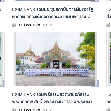
บ
EXIM BANK ร่วมประชุมสถาบันการเงินของรัฐ
EX
หารือแนวทางเร่งรัดการกระจายเงินเข้าสู่ระบบ
ส่
เศรษฐกิจ
DI
12 มีนาคม 2569
0
EXIM BANK ร่วมพิธีธรรมสวดพระอภิธรรม
EX
พระบรมศพ สมเด็จพระนางเจ้าสิริกิติ์ พระบรม
คร
ราชินีนาถ พระบรมราชชนนีพันปีหลวง
11 มีนาคม 2569
0