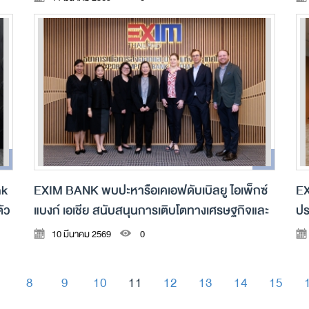
nk
EXIM BANK พบปะหารือเคเอฟดับเบิลยู ไอเพ็กซ์
EX
ัว
แบงก์ เอเชีย สนับสนุนการเติบโตทางเศรษฐกิจและ
ปร
การพัฒนาอย่างยั่งยืนในภูมิภาค
ลง
10 มีนาคม 2569
0
8
9
10
11
12
13
14
15
-
-
-
-
-
-
-
-
-