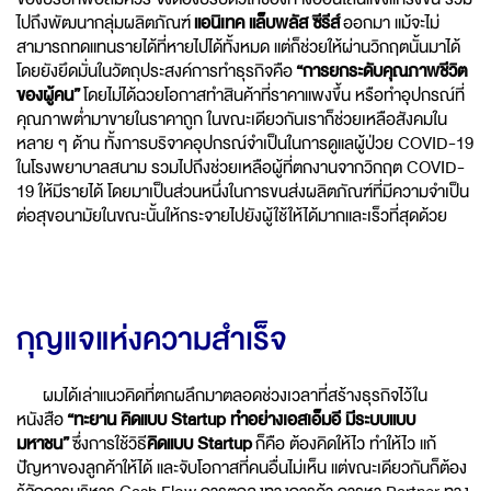
ไปถึงพัฒนากลุ่มผลิตภัณฑ์
แอนิเทค แล็บพลัส ซีรีส์
ออกมา แม้จะไม่
สามารถทดแทนรายได้ที่หายไปได้ทั้งหมด แต่ก็ช่วยให้ผ่านวิกฤตนั้นมาได้
โดยยังยึดมั่นในวัตถุประสงค์การทำธุรกิจคือ
“การยกระดับคุณภาพชีวิต
ของผู้คน”
โดยไม่ได้ฉวยโอกาสทำสินค้าที่ราคาแพงขึ้น หรือทำอุปกรณ์ที่
คุณภาพต่ำมาขายในราคาถูก ในขณะเดียวกันเราก็ช่วยเหลือสังคมใน
หลาย ๆ ด้าน ทั้งการบริจาคอุปกรณ์จำเป็นในการดูแลผู้ป่วย COVID-19
ในโรงพยาบาลสนาม รวมไปถึงช่วยเหลือผู้ที่ตกงานจากวิกฤต COVID-
19 ให้มีรายได้ โดยมาเป็นส่วนหนึ่งในการขนส่งผลิตภัณฑ์ที่มีความจำเป็น
ต่อสุขอนามัยในขณะนั้นให้กระจายไปยังผู้ใช้ให้ได้มากและเร็วที่สุดด้วย
กุญแจแห่งความสำเร็จ
ผมได้เล่าแนวคิดที่ตกผลึกมาตลอดช่วงเวลาที่สร้างธุรกิจไว้ใน
หนังสือ
“ทะยาน คิดแบบ Startup ทำอย่างเอสเอ็มอี มีระบบแบบ
มหาชน”
ซึ่งการใช้วิธี
คิดแบบ Startup
ก็คือ ต้องคิดให้ไว ทำให้ไว แก้
ปัญหาของลูกค้าให้ได้ และจับโอกาสที่คนอื่นไม่เห็น แต่ขณะเดียวกันก็ต้อง