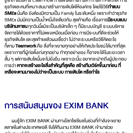
รู้จักการบริหาร Cash Flow การตกลงทางการค้า การหา Partner ทาง
ธุรกิจและคนที่เหมาะสมมาสร้างการเติบโตให้องค์กร โดยใช้วิธี
ทำแบบ
SMEs
นั่นคือ ยังต้องมีความเป็น Family ในระดับหนึ่ง เพราะคำว่าธุรกิจ
SMEs มันมีความเป็นน้ำหนึ่งใจเดียวกัน สุดท้ายคือ เรื่องการ
มีระบบแบบ
บริษัทมหาชน
ทุกวันนี้แม้จะเป็นบริษัทเล็ก ๆ ก็มีระบบบัญชี ระบบบริหาร
จัดการได้ด้วยราคาที่ไม่แพงเหมือนเมื่อก่อน การมีระบบที่ดีจะช่วยให้
ธุรกิจเติบโต และสุดท้ายแล้วผมเชื่อว่า ไม่ว่าจะระบบหรือวิธีคิดอะไร
ก็ตาม
Teamwork
คือ สิ่งที่จะขยายทุกอย่างให้เกิดประโยชน์ได้มากที่สุด
เพราะการที่ผู้ก่อตั้งเก่งทุกอย่าง ทำทุกอย่างเอง ก็อาจจะได้ในระยะเวลา
สั้น ๆ แต่การเติบโตนั้นจะไม่ยั่งยืน เพราะฉะนั้น อยากจะฝากถึงผู้ประกอบ
การว่า
หากจะสร้างอะไรสิ่งสำคัญที่สุดคือ สร้างทีมเวิร์คขึ้นมาก่อน ที่
เหลือจะตามมาเองไม่ว่าจะเป็นระบบ การเติบโต หรือกำไร
การสนับสนุนของ EXIM BANK
ผมรู้จัก EXIM BANK ผ่านทางโลกโซเชียลในช่วงที่กำลังจะขยาย
ตลาดในต่างประเทศพอดี จึงได้ทีมงาน EXIM BANK เข้ามาช่วย