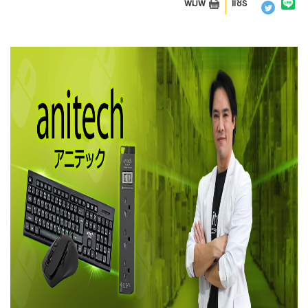
พิมพ์
แชร์