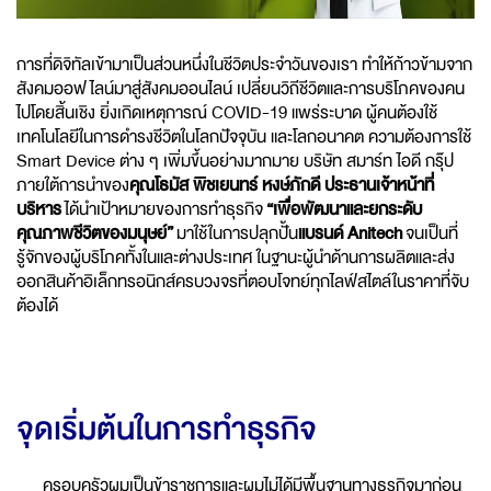
การที่ดิจิทัลเข้ามาเป็นส่วนหนึ่งในชีวิตประจำวันของเรา ทำให้ก้าวข้ามจาก
สังคมออฟไลน์มาสู่สังคมออนไลน์ เปลี่ยนวิถีชีวิตและการบริโภคของคน
ไปโดยสิ้นเชิง ยิ่งเกิดเหตุการณ์ COVID-19 แพร่ระบาด ผู้คนต้องใช้
เทคโนโลยีในการดำรงชีวิตในโลกปัจจุบัน และโลกอนาคต ความต้องการใช้
Smart Device ต่าง ๆ เพิ่มขึ้นอย่างมากมาย บริษัท สมาร์ท ไอดี กรุ๊ป
ภายใต้การนำของ
คุณโธมัส พิชเยนทร์ หงษ์ภักดี ประธานเจ้าหน้าที่
บริหาร
ได้นำเป้าหมายของการทำธุรกิจ
“เพื่อพัฒนาและยกระดับ
คุณภาพชีวิตของมนุษย์”
มาใช้ในการปลุกปั้น
แบรนด์ Anitech
จนเป็นที่
รู้จักของผู้บริโภคทั้งในและต่างประเทศ ในฐานะผู้นำด้านการผลิตและส่ง
ออกสินค้าอิเล็กทรอนิกส์ครบวงจรที่ตอบโจทย์ทุกไลฟ์สไตล์ในราคาที่จับ
ต้องได้
จุดเริ่มต้นในการทำธุรกิจ
ครอบครัวผมเป็นข้าราชการและผมไม่ได้มีพื้นฐานทางธุรกิจมาก่อน