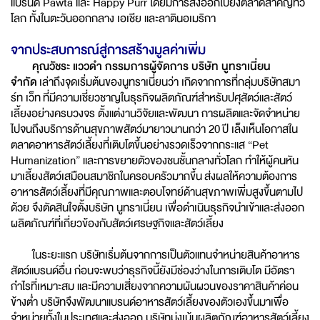
แบรนด์ Pawta และ Happy Purr โดยมีการส่งออกไปยังตลาดสำคัญทั่ว
โลก ทั้งในตะวันออกกลาง เอเชีย และลาตินอเมริกา
จากประสบการณ์สู่การสร้างมูลค่าเพิ่ม
คุณวัชระ แววดำ กรรมการผู้จัดการ บริษัท นูทราเนี่ยน
จำกัด
เล่าถึงจุดเริ่มต้นของนูทราเนี่ยนว่า เกิดจากการที่กลุ่มบริษัทสมา
ร์ท เว็ท ที่มีความเชี่ยวชาญในธุรกิจผลิตภัณฑ์สำหรับปศุสัตว์และสัตว์
เลี้ยงอย่างครบวงจร ตั้งแต่งานวิจัยและพัฒนา การผลิตและจัดจำหน่าย
ไปจนถึงบริการด้านสุขภาพสัตว์มายาวนานกว่า 20 ปี เล็งเห็นโอกาสใน
ตลาดอาหารสัตว์เลี้ยงที่เติบโตขึ้นอย่างรวดเร็วจากกระแส “Pet
Humanization” และการขยายตัวของชนชั้นกลางทั่วโลก ทำให้ผู้คนหัน
มาเลี้ยงสัตว์เสมือนสมาชิกในครอบครัวมากขึ้น ส่งผลให้ความต้องการ
อาหารสัตว์เลี้ยงที่มีคุณภาพและตอบโจทย์ด้านสุขภาพเพิ่มสูงขึ้นตามไป
ด้วย จึงตัดสินใจตั้งบริษัท นูทราเนี่ยน เพื่อดำเนินธุรกิจนำเข้าและส่งออก
ผลิตภัณฑ์ที่เกี่ยวข้องกับสัตว์เศรษฐกิจและสัตว์เลี้ยง
ในระยะแรก บริษัทเริ่มต้นจากการเป็นตัวแทนจำหน่ายสินค้าอาหาร
สัตว์แบรนด์อื่น ก่อนจะพบว่าธุรกิจนี้ยังมีช่องว่างในการเติบโต มีอัตรา
กำไรที่เหมาะสม และมีความเสี่ยงจากความผันผวนของราคาสินค้าค่อน
ข้างต่ำ บริษัทจึงพัฒนาแบรนด์อาหารสัตว์เลี้ยงของตัวเองขึ้นมาเพื่อ
จำหน่ายทั้งในประเทศและส่งออก บริษัทมุ่งเน้นผลิตภัณฑ์อาหารสัตว์เลี้ยง