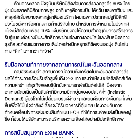
ด้านการตลาด ปัจจุบันบริษัทมีสัดส่วนการส่งออกสูงถึง 90% โดย
มุ่งเน้นตลาดที่มีศักยภาพสูง อาทิ ซาอุดีอาระเบีย ไต้หวัน และอาเซียน และ
ล่าสุดได้เริ่มขยายตลาดสู่ลาตินอเมริกา โดยเฉพาะประเทศเปรูที่มีสิทธิ
ประโยชน์จากข้อตกลงการค้าเสรีกับไทย สำหรับการจำหน่ายในประเทศ
แม้จะมีสัดส่วนเพียง 10% แต่บริษัทยังคงให้ความสำคัญกับการสร้างการ
รับรู้แบรนด์อย่างมีประสิทธิภาพผ่านช่องทางออนไลน์และพันธมิตรทาง
ธุรกิจ สะท้อนแนวทางการเติบโตอย่างมีกลยุทธ์ที่ชัดเจนและมุ่งเติบโตใน
ทาง “ลึก” มากกว่า “กว้าง”
รับมือความท้าทายจากสถานการณ์ในตะวันออกกลาง
คุณวัชระระบุว่า สถานการณ์ความตึงเครียดในตะวันออกกลางส่ง
ผลให้ค่าระวางเรือปรับตัวสูงขึ้นถึง 2-3 เท่า และทำให้ระบบโลจิสติกส์เกิด
ความล่าช้า แต่ธุรกิจของบริษัทยังสามารถดำเนินต่อไปได้ เนื่องจาก
อาหารสัตว์เลี้ยงเป็นสินค้าที่มีความยืดหยุ่นของอุปสงค์ต่ำ (Inelastic
Demand) ผู้บริโภคไม่เปลี่ยนแบรนด์ง่าย ๆ และยินดีรับภาระต้นทุนที่เพิ่ม
ขึ้นเพื่อให้มั่นใจว่าสัตว์เลี้ยงจะได้รับอาหารที่คุ้นเคย ประกอบกับการ
กำหนดเงื่อนไขการส่งมอบสินค้าแบบ FOB ทำให้ภาระค่าขนส่งเป็นของผู้
ซื้อ ก็ช่วยให้บริษัทสามารถบริหารความเสี่ยงได้อย่างมีประสิทธิภาพ
การสนับสนุนจาก EXIM BANK