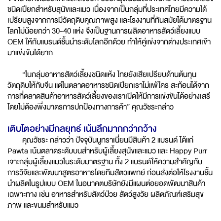
ชนิดเปียกสำหรับสุนัขและแมว เนื่องจากเป็นกลุ่มที่ประเทศไทยมีความได้
เปรียบสูงจากการมีวัตถุดิบคุณภาพสูง และโรงงานที่ทันสมัยได้มาตรฐาน
โลกไม่น้อยกว่า 30-40 แห่ง จึงเป็นฐานการผลิตอาหารสัตว์เลี้ยงแบบ
OEM ให้กับแบรนด์ชั้นนำระดับโลกอีกด้วย ทำให้คู่แข่งจากต่างประเทศเข้า
มาแข่งขันได้ยาก
“ในกลุ่มอาหารสัตว์เลี้ยงชนิดแห้ง ไทยยังเสียเปรียบด้านต้นทุน
วัตถุดิบให้กับจีน แต่ในตลาดอาหารชนิดเปียกเราไม่แพ้ใคร สะท้อนได้จาก
การที่ตลาดสินค้าอาหารสัตว์เลี้ยงของเราเปิดให้มีการแข่งขันได้อย่างเสรี
โดยไม่ต้องพึ่งมาตรการปกป้องทางการค้า” คุณวัชระกล่าว
เติบโตอย่างมีกลยุทธ์ เน้นลึกมากกว่ากว้าง
คุณวัชระ กล่าวว่า ปัจจุบันนูทราเนี่ยนมีสินค้า 2 แบรนด์ ได้แก่
Pawta เน้นตลาดระดับบนสำหรับผู้เลี้ยงสุนัขและแมว และ Happy Purr
เจาะกลุ่มผู้เลี้ยงแมวในระดับมาตรฐาน ทั้ง 2 แบรนด์ให้ความสำคัญกับ
การวิจัยและพัฒนาสูตรอาหารโดยทีมสัตวแพทย์ ก่อนส่งต่อให้โรงงานชั้น
นำผลิตในรูปแบบ OEM ในอนาคตบริษัทยังมีแผนต่อยอดพัฒนาสินค้า
เฉพาะทาง เช่น อาหารสำหรับสัตว์ป่วย สัตว์สูงวัย ผลิตภัณฑ์เสริมสุข
ภาพ และขนมสำหรับแมว