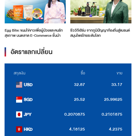
Egg Bite: ขนมไข่ขาวเพื่อผู้ป่วยและคนรัก
ชีววิถีเฮิร์บ จากภูมิปัญญาท้องถิ่นสู่แบรนด์
สุขภาพ บนตลาด E-Commerce ชั้นนำ
สมุนไพรไทยระดับโลก
อัตราแลกเปลี่ยน
สกุลเงิน
ซื้อ
ขาย
32.87
33.17
USD
25.52
25.99625
SGD
0.2070875
0.2101875
JPY
4.18125
4.2375
HKD