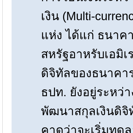
เงิน (Multi-curre
แห่ง ได้แก่ ธนา
สหรัฐอาหรับเอมิเ
ดิจิทัลของธนาคาร
ธปท. ยังอยู่ระหว
พัฒนาสกุลเงินดิจิ
คาดว่าจะเริ่มทด